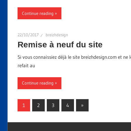
Continue reading
22/10/2017
breizhdesign
Remise à neuf du site
Si vous connaissiez déjà le site breizhdesign.com et ne 
refait au
Continue reading
Navigation
Next
1
2
3
4
»
Posts
des
articles