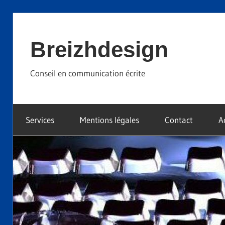
Skip
to
Breizhdesign
content
Conseil en communication écrite
Services
Mentions légales
Contact
A