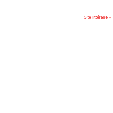
Next
Site littéraire
Post: