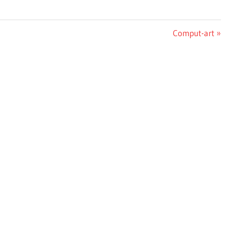
Next
Comput-art
Post: