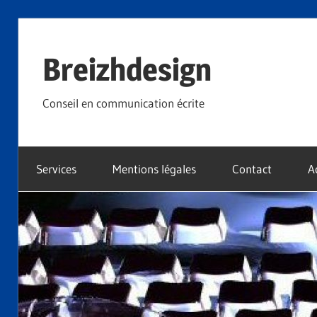
Skip
to
Breizhdesign
content
Conseil en communication écrite
Services
Mentions légales
Contact
A