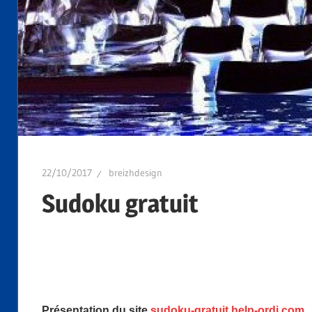
22/10/2017
breizhdesign
Sudoku gratuit
Présentation du site
sudoku-gratuit.help-ordi.com